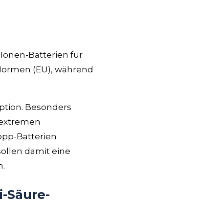
onen-Batterien für
e Normen (EU), während
option. Besonders
 extremen
opp-Batterien
sollen damit eine
n.
i-Säure-