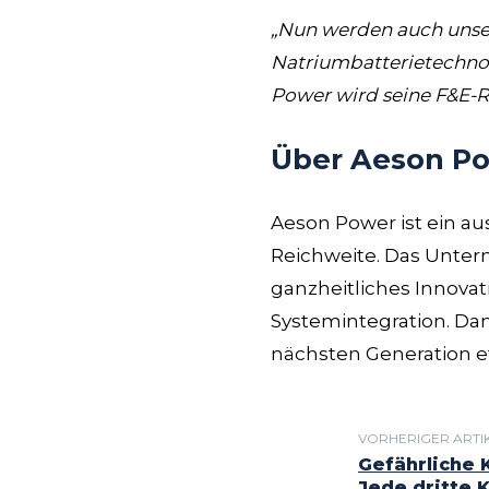
„Nun werden auch unser
Natriumbatterietechnol
Power wird seine F&E-R
Über Aeson P
Aeson Power ist ein au
Reichweite. Das Untern
ganzheitliches Innovat
Systemintegration. Dam
nächsten Generation et
VORHERIGER ARTI
Gefährliche 
Jede dritte 