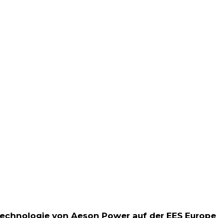
acebook
Twitter
Pinterest
WhatsApp
echnologie von Aeson Power auf der EES Europe 