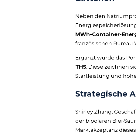
Neben den Natriumpro
Energiespeicherlösun
MWh-Container-Energ
französischen Bureau V
Ergänzt wurde das Port
THS
. Diese zeichnen s
Startleistung und hohe
Strategische 
Shirley Zhang, Geschäf
der bipolaren Blei-Säu
Marktakzeptanz dieses P