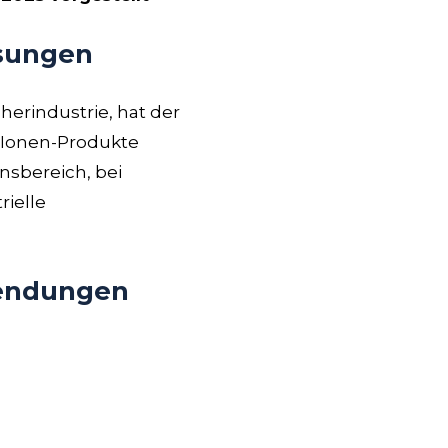
ösungen
herindustrie, hat der
-Ionen-Produkte
sbereich, bei
rielle
wendungen