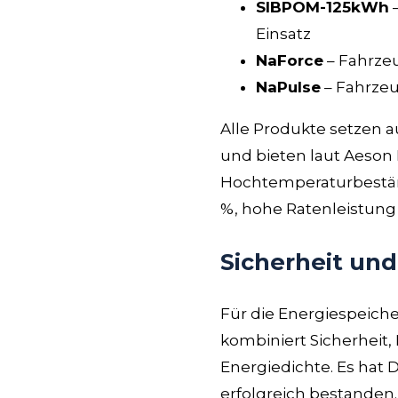
SIBPOM-125kWh
–
Einsatz
NaForce
– Fahrze
NaPulse
– Fahrzeu
Alle Produkte setzen 
und bieten laut Aeson 
Hochtemperaturbeständi
%, hohe Ratenleistung
Sicherheit un
Für die Energiespeic
kombiniert Sicherheit,
Energiedichte. Es hat
erfolgreich bestanden.