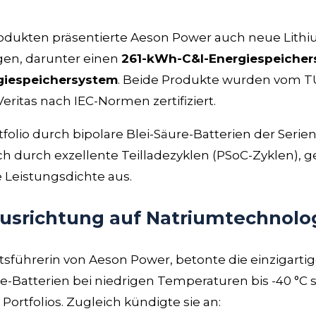
dukten präsentierte Aeson Power auch neue Lithi
gen, darunter einen
261-kWh-C&I-Energiespeicher
iespeichersystem
. Beide Produkte wurden vom T
eritas nach IEC-Normen zertifiziert.
folio durch bipolare Blei-Säure-Batterien der Serie
ich durch exzellente Teilladezyklen (PSoC-Zyklen), g
 Leistungsdichte aus.
Ausrichtung auf Natriumtechnolo
tsführerin von Aeson Power, betonte die einzigartig
re-Batterien bei niedrigen Temperaturen bis -40 °C s
ortfolios. Zugleich kündigte sie an: