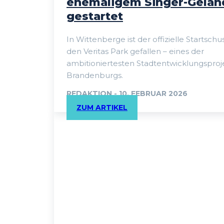
ehemaligem Singer-Gelän
gestartet
In Wittenberge ist der offizielle Startschus
den Veritas Park gefallen – eines der
ambitioniertesten Stadtentwicklungsproj
Brandenburgs.
REDAKTION
-
10. FEBRUAR 2026
ZUM ARTIKEL