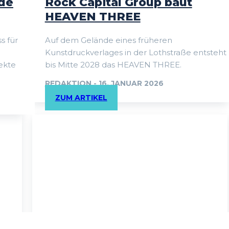
de
Rock Capital Group baut
HEAVEN THREE
s für
Auf dem Gelände eines früheren
Kunstdruckverlages in der Lothstraße entsteht
ekte
bis Mitte 2028 das HEAVEN THREE.
REDAKTION
-
16. JANUAR 2026
ZUM ARTIKEL