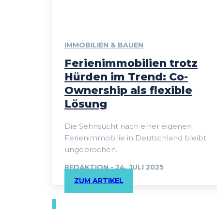
IMMOBILIEN & BAUEN
Ferienimmobilien trotz
Hürden im Trend: Co-
Ownership als flexible
Lösung
Die Sehnsucht nach einer eigenen
Ferienimmobilie in Deutschland bleibt
ungebrochen.
REDAKTION
-
24. JULI 2025
ZUM ARTIKEL