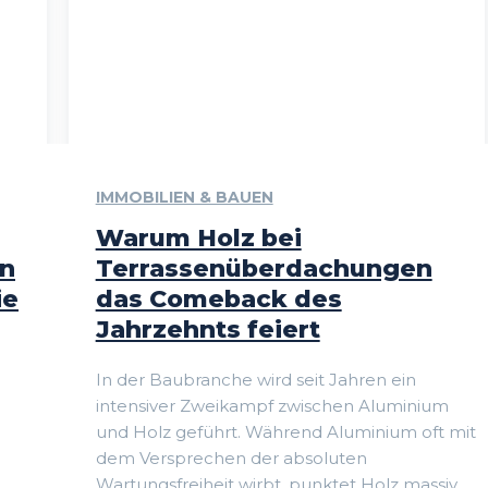
IMMOBILIEN & BAUEN
Warum Holz bei
en
Terrassenüberdachungen
ie
das Comeback des
Jahrzehnts feiert
In der Baubranche wird seit Jahren ein
intensiver Zweikampf zwischen Aluminium
und Holz geführt. Während Aluminium oft mit
dem Versprechen der absoluten
Wartungsfreiheit wirbt, punktet Holz massiv