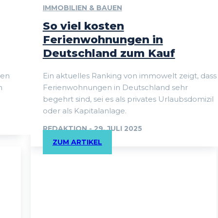
IMMOBILIEN & BAUEN
So viel kosten
Ferienwohnungen in
Deutschland zum Kauf
hen
Ein aktuelles Ranking von immowelt zeigt, dass
h
Ferienwohnungen in Deutschland sehr
begehrt sind, sei es als privates Urlaubsdomizil
oder als Kapitalanlage.
REDAKTION
-
29. JULI 2025
ZUM ARTIKEL