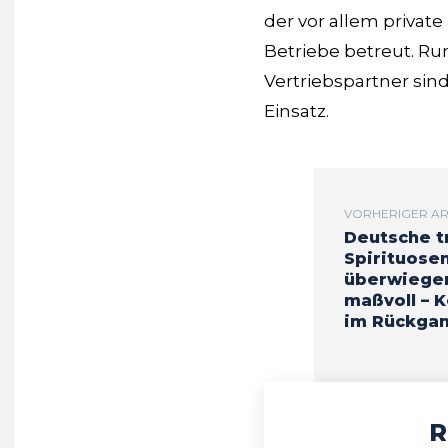
der vor allem private
Betriebe betreut. Ru
Vertriebspartner sin
Einsatz.
VORHERIGER AR
Deutsche t
Spirituose
überwiege
maßvoll – 
im Rückga
R