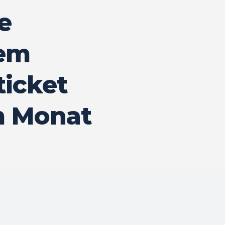
e
dem
icket
im Monat