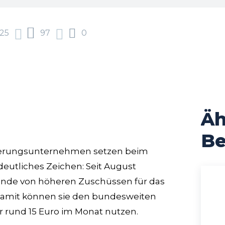
25
97
0
Äh
acebook
Twitter
Pinterest
WhatsApp
Be
cherungsunternehmen setzen beim
deutliches Zeichen: Seit August
tende von höheren Zuschüssen für das
Damit können sie den bundesweiten
 rund 15 Euro im Monat nutzen.