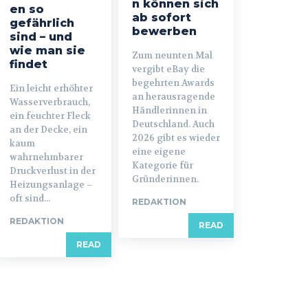
n können sich
en so
ab sofort
gefährlich
bewerben
sind – und
wie man sie
Zum neunten Mal
findet
vergibt eBay die
begehrten Awards
Ein leicht erhöhter
an herausragende
Wasserverbrauch,
Händlerinnen in
ein feuchter Fleck
Deutschland. Auch
an der Decke, ein
2026 gibt es wieder
kaum
eine eigene
wahrnehmbarer
Kategorie für
Druckverlust in der
Gründerinnen.
Heizungsanlage –
oft sind...
REDAKTION
REDAKTION
READ
READ