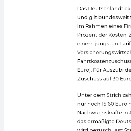
Das Deutschlandticke
und gilt bundesweit
Im Rahmen eines Fi
Prozent der Kosten. Z
einem jüngsten Tarif
Versicherungswirtsc
Fahrtkostenzuschuss
Euro). Für Auszubild
Zuschuss auf 30 Euro
Unter dem Strich zah
nur noch 15,60 Euro m
Nachwuchskräfte in A
das ermäßigte Deutsc
wird bezuschusst: St