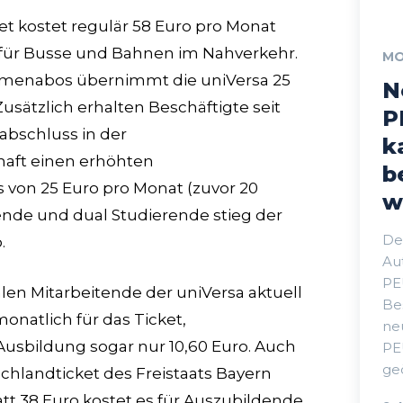
t kostet regulär 58 Euro pro Monat
 für Busse und Bahnen im Nahverkehr.
MO
rmenabos übernimmt die uniVersa 25
N
usätzlich erhalten Beschäftigte seit
P
abschluss in der
k
haft einen erhöhten
b
 von 25 Euro pro Monat (zuvor 20
w
ende und dual Studierende stieg der
De
.
Au
PE
len Mitarbeitende der uniVersa aktuell
Bes
onatlich für das Ticket,
ne
usbildung sogar nur 10,60 Euro. Auch
PE
geö
hlandticket des Freistaats Bayern
att 38 Euro kostet es für Auszubildende