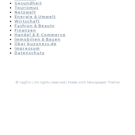
Gesundheit
Tourismus
Netzwelt
Energie & Umwelt
Wirtschaft
Fashion & Beauty
Finanzen
Handel & E-Commerce
Immobilien & Bauen
Über buzzness.de
Impressum
Datenschutz
© tagDiv | All rights reserved | Made with Newspaper Theme