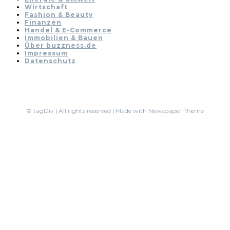
Wirtschaft
Fashion & Beauty
Finanzen
Handel & E-Commerce
Immobilien & Bauen
Über buzzness.de
Impressum
Datenschutz
© tagDiv | All rights reserved | Made with Newspaper Theme