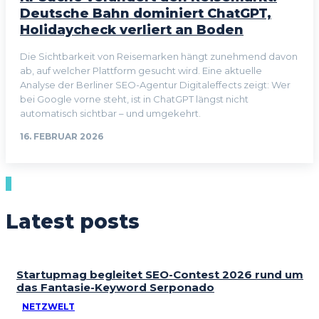
Deutsche Bahn dominiert ChatGPT,
Holidaycheck verliert an Boden
Die Sichtbarkeit von Reisemarken hängt zunehmend davon
ab, auf welcher Plattform gesucht wird. Eine aktuelle
Analyse der Berliner SEO-Agentur Digitaleffects zeigt: Wer
bei Google vorne steht, ist in ChatGPT längst nicht
automatisch sichtbar – und umgekehrt.
16. FEBRUAR 2026
Latest posts
Startupmag begleitet SEO-Contest 2026 rund um
das Fantasie-Keyword Serponado
NETZWELT